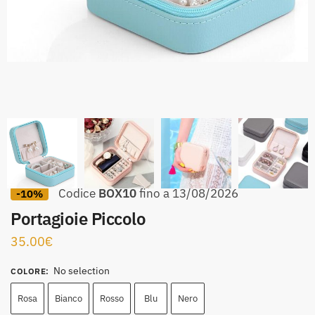
Codice
BOX10
fino a 13/08/2026
-10%
Portagioie Piccolo
35.00
€
No selection
COLORE
:
Rosa
Bianco
Rosso
Blu
Nero