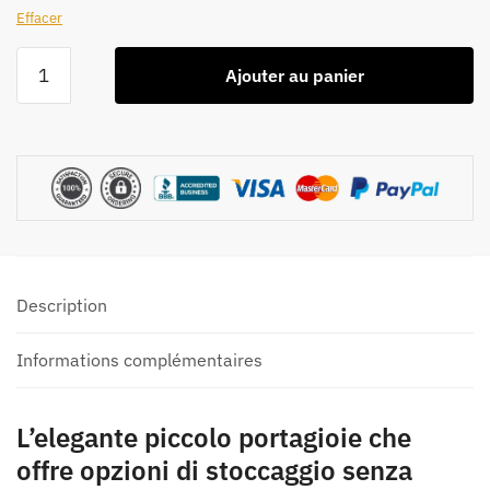
Effacer
quantité
Ajouter au panier
de
Portagioie
Piccolo
Description
Informations complémentaires
L’elegante piccolo portagioie che
offre opzioni di stoccaggio senza