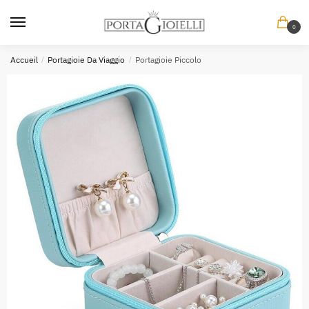
Skip
Skip
to
to
0
navigation
content
Accueil
/
Portagioie Da Viaggio
/
Portagioie Piccolo