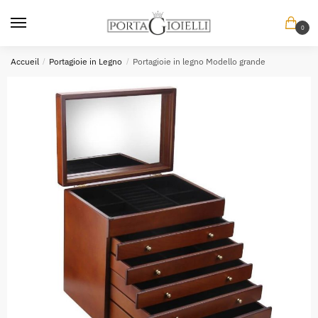
Skip
Skip
to
to
0
navigation
content
Accueil
/
Portagioie in Legno
/
Portagioie in legno Modello grande