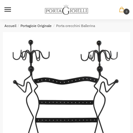
Skip
Skip
to
to
0
navigation
content
Accueil
/
Portagioie Originale
/
Porta orecchini Ballerina